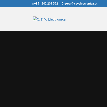
+351 242 201 592
geral@cevelectronica.pt