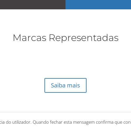
Marcas Representadas
Saiba mais
ência do utilizador. Quando fechar esta mensagem confirma que c
tos Reservados