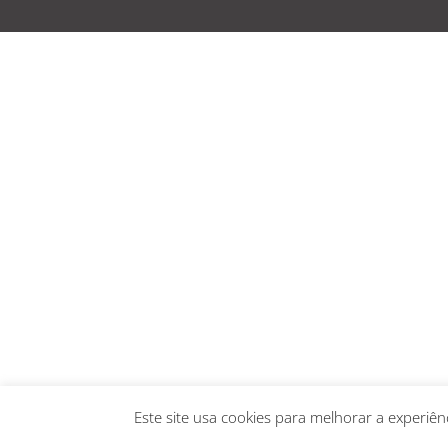
Este site usa cookies para melhorar a experi
© 2019 C. & V. Electrónica, Lda. - Alguns Direi