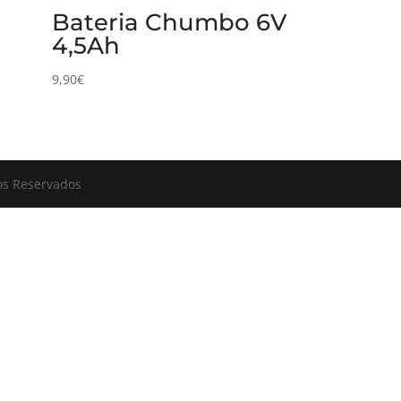
Bateria Chumbo 6V
4,5Ah
9,90
€
tos Reservados