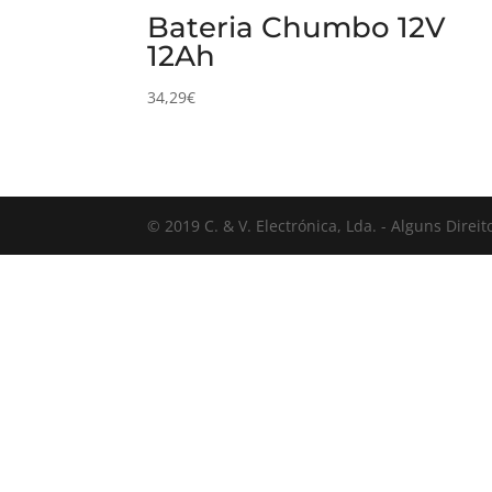
Bateria Chumbo 12V
12Ah
34,29
€
© 2019 C. & V. Electrónica, Lda. - Alguns Direi