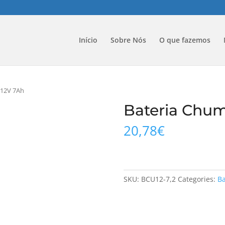
Início
Sobre Nós
O que fazemos
 12V 7Ah
Bateria Chum
20,78
€
SKU:
BCU12-7,2
Categories:
Ba