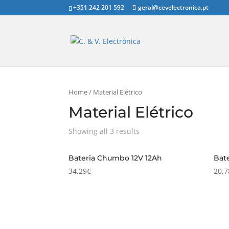
+351 242 201 592
geral@cevelectronica.pt
Home
/ Material Elétrico
Material Elétrico
Showing all 3 results
Bateria Chumbo 12V 12Ah
Bat
34,29
€
20,7