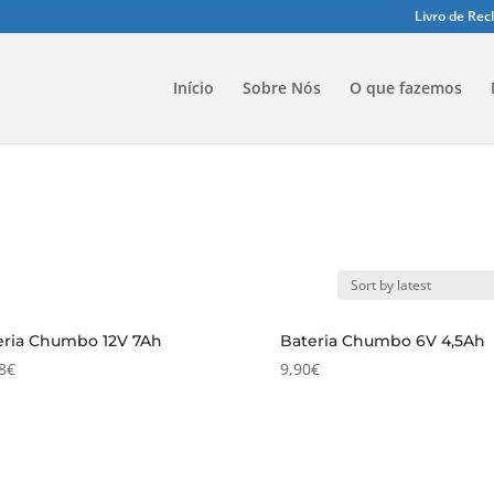
Livro de Re
Início
Sobre Nós
O que fazemos
eria Chumbo 12V 7Ah
Bateria Chumbo 6V 4,5Ah
8
€
9,90
€